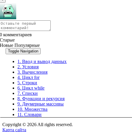
0
комментариев
Старые
Новые
Популярные
Toggle Navigation
1. Ввод и вывод данных
2. Условия
3. Вычисления
4. Цикл for
5. Строки
6. Цикл while
7. Списки
8. Функции и рекурсия
9. Двумерные массивы
10. Множества
11. Словари
Copyright © 2026 All rights reserved.
Карта сайта