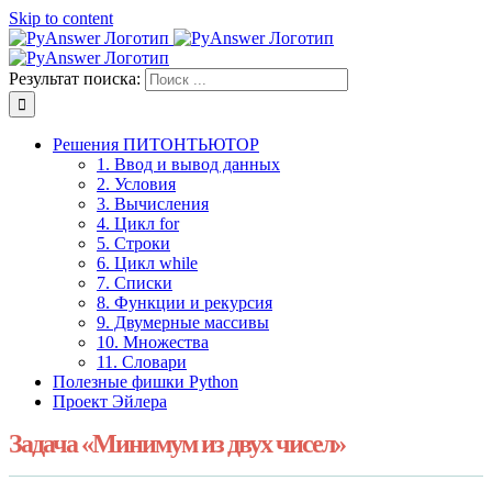
Skip to content
Результат поиска:
Решения ПИТОНТЬЮТОР
1. Ввод и вывод данных
2. Условия
3. Вычисления
4. Цикл for
5. Строки
6. Цикл while
7. Списки
8. Функции и рекурсия
9. Двумерные массивы
10. Множества
11. Словари
Полезные фишки Python
Проект Эйлера
Задача «Минимум из двух чисел»