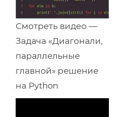
7
for
elm
in
b
:
8
print
(
' '
.
join
([
str
(
i
) 
for
i
in
elm
]))
Смотреть видео —
Задача «Диагонали,
параллельные
главной» решение
на Python