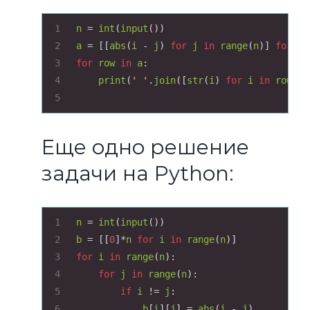
1
n
=
int
(
input
())
2
a
=
 [[
abs
(
i
-
j
) 
for
j
in
range
(
n
)] 
for
i
3
for
row
in
a
:
4
print
(
' '
.
join
([
str
(
i
) 
for
i
in
row
]))
5
Еще одно решение
задачи на Python:
1
n
=
int
(
input
())
2
b
=
 [[
0
]
*
n
for
i
in
range
(
n
)]
3
for
i
in
range
(
n
):
4
for
j
in
range
(
n
):
5
if
i
!=
j
:
6
b
[
i
][
j
] 
=
abs
(
i
-
j
)