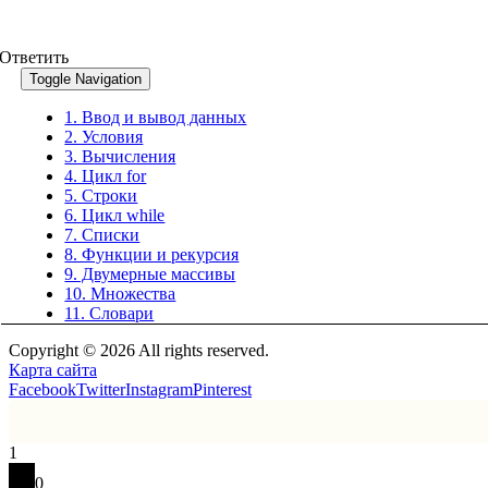
Ответить
Toggle Navigation
1. Ввод и вывод данных
2. Условия
3. Вычисления
4. Цикл for
5. Строки
6. Цикл while
7. Списки
8. Функции и рекурсия
9. Двумерные массивы
10. Множества
11. Словари
Copyright © 2026 All rights reserved.
Карта сайта
Facebook
Twitter
Instagram
Pinterest
1
0