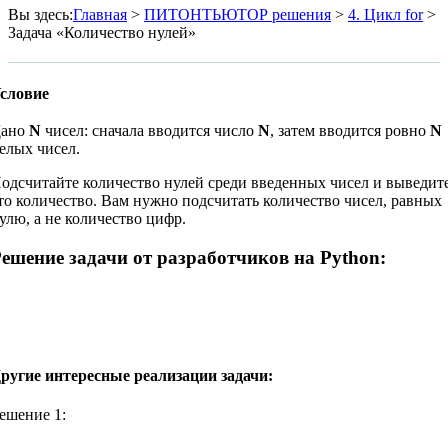
Вы здесь
:
Главная
>
ПИТОНТЬЮТОР решения
>
4. Цикл for
>
Задача «Количество нулей»
словие
Дано
N
чисел: сначала вводится число
N
, затем вводится ровно
N
елых чисел.
одсчитайте количество нулей среди введенных чисел и выведит
то количество. Вам нужно подсчитать количество чисел, равных
улю, а не количество цифр.
ешение задачи от разработчиков на Python:
ругие интересные реализации задачи:
ешение 1: