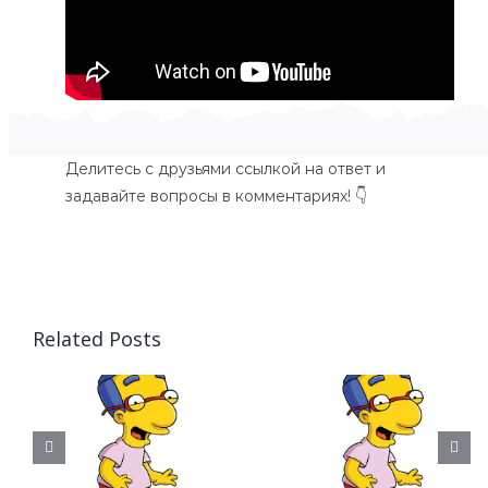
Делитесь с друзьями ссылкой на ответ и
задавайте вопросы в комментариях! 👇
Related Posts
Задача
Задача
«Родословная:
«Родосло
вная: