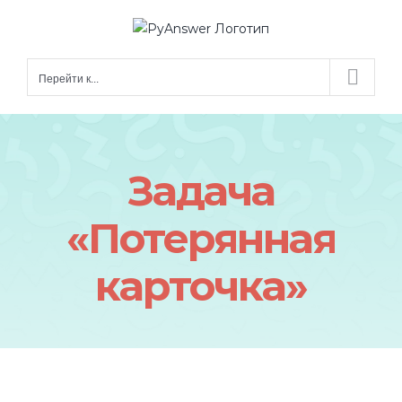
Skip
to
content
Перейти к...
Задача
«Потерянная
карточка»